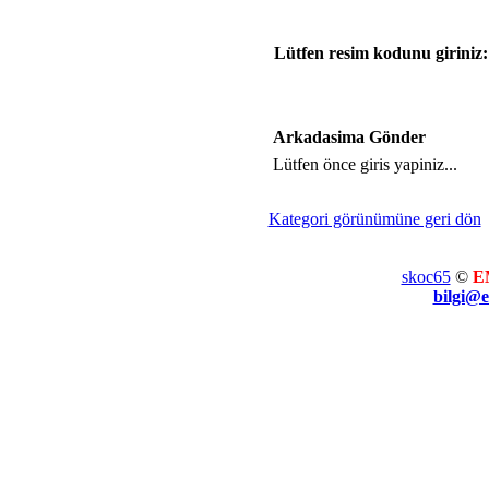
Lütfen resim kodunu giriniz:
Arkadasima Gönder
Lütfen önce giris yapiniz...
Kategori görünümüne geri dön
skoc65
©
E
bilgi@e